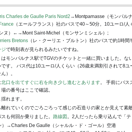
aris Charles de Gaulle Paris Nord2
→Montparnasse（モンパル
 France
（エールフランス）社のバスで40～50分。10ユーロ/人
ンヌ）←→Mont Saint-Michel（モンサンミシェル）;
riers Bretons
（レ・クーリエ・ブルトン）社のバスで約1時間
ージ
で時刻表が見られるみたいですね。
トはモンパルナス駅でTGVのチケットと一緒に買いました。な
です。 バス代は10ユーロ/人くらい（26歳未満割引されて8ユ
せん）。
は
北口を出てすぐに右を向き少し進むとあります
。 手前にバス
り場の番号はここで確認。
こ揺れます。
ら離れていくのでごろごろって感じの石造りの家とか見えて素
バスも何回か乗りました。
路線図
。2人だったら乗り込んで「テ
ン）→Charles De Gaulle（シャルル・ド・ゴール）空港