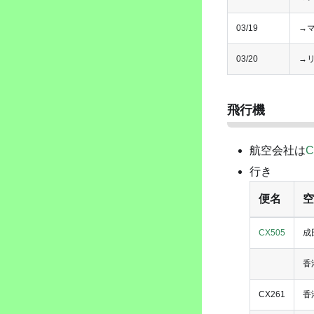
03/19
→
03/20
→
飛行機
航空会社は
C
行き
便名
空
CX505
成
香
CX261
香