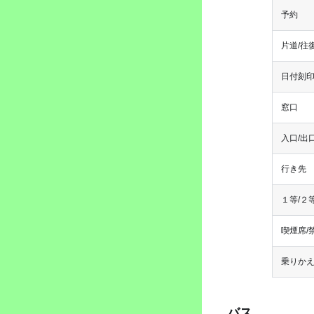
予約
片道/往
日付刻
窓口
入口/出
行き先
１等/２
喫煙席/
乗りか
バス