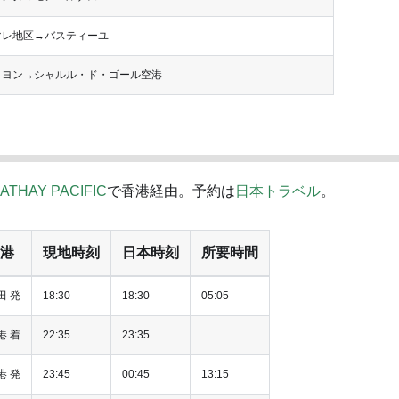
マレ地区→バスティーユ
リヨン→シャルル・ド・ゴール空港
ATHAY PACIFIC
で香港経由。予約は
日本トラベル
。
港
現地時刻
日本時刻
所要時間
田 発
18:30
18:30
05:05
港 着
22:35
23:35
港 発
23:45
00:45
13:15