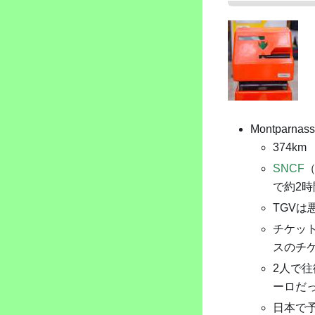
Montpar
374km
SNCF
で約2時
TGV
チケッ
スのチ
2人で往
ーロだ
日本で