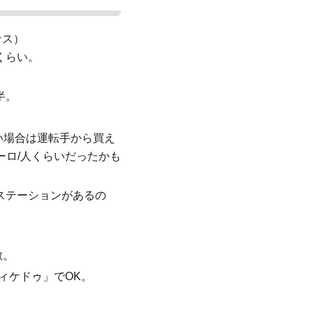
ナス）
くらい。
半。
い場合は運転手から買え
ーロ/人くらいだったかも
ステーションがあるの
敵。
ィケドゥ」でOK。