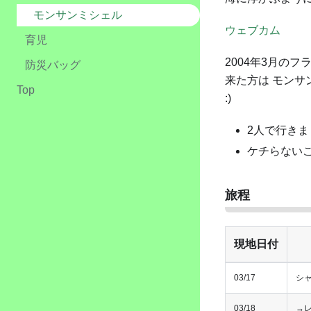
モンサンミシェル
ウェブカム
育児
2004年3月の
防災バッグ
来た方は モンサ
Top
:)
2人で行きま
ケチらない
旅程
現地日付
03/17
シ
03/18
→