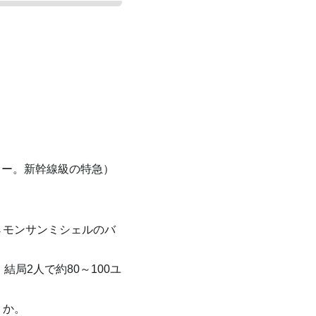
ェー。新幹線級の特急）
→モンサンミシェルのバ
。結局2人で約80～100ユ
うか。