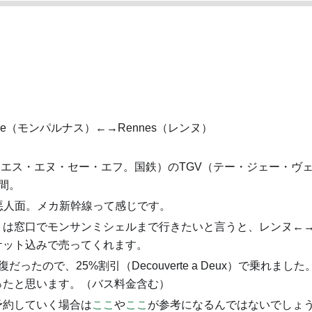
nasse（モンパルナス）←→Rennes（レンヌ）
（エス・エヌ・セー・エフ。国鉄）のTGV（テー・ジェー・ヴ
間。
は悪人面。メカ新幹線って感じです。
トは窓口でモンサンミシェルまで行きたいと言うと、レンヌ←
ケット込みで売ってくれます。
復だったので、25%割引（Decouverte a Deux）で乗れました
ったと思います。（バス料金含む）
予約していく場合は
ここ
や
ここ
が参考になるんではないでしょ