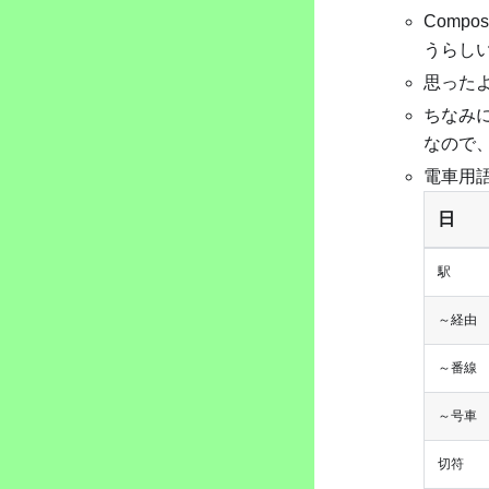
Comp
うらし
思った
ちなみに
なので、
電車用
日
駅
～経由
～番線
～号車
切符