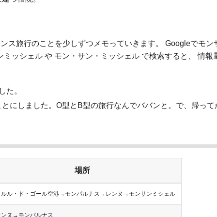
フランス旅行のことを少しずつメモっていきます。 Googleでモ
ンミッシェル や モン・サン・ミッシェル で検索すると、 情
した。
ことにしました。O型とB型の旅行なんでババンと。で、帰って
場所
ャルル・ド・ゴール空港→モンパルナス→レンヌ→モンサンミシェル
レンヌ→モンパルナス