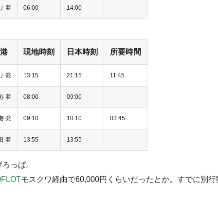
リ 着
06:00
14:00
港
現地時刻
日本時刻
所要時間
リ 発
13:15
21:15
11:45
港 着
08:00
09:00
港 発
09:10
10:10
03:45
田 着
13:55
13:55
。げろっぱ。
FLOT
モスクワ経由で60,000円くらいだったとか。すでに別