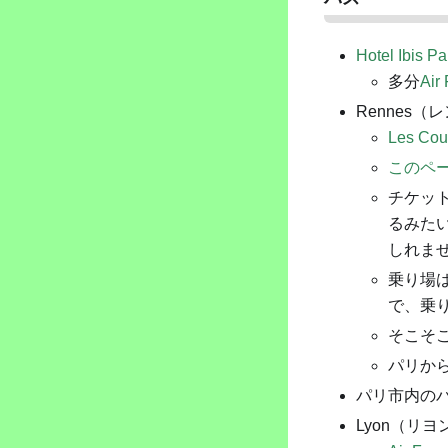
Hotel Ibis P
多分
Air
Rennes（レ
Les Cour
このペ
チケッ
るみたい
しれま
乗り場
で、乗
そこそ
パリか
パリ市内の
Lyon（リヨ