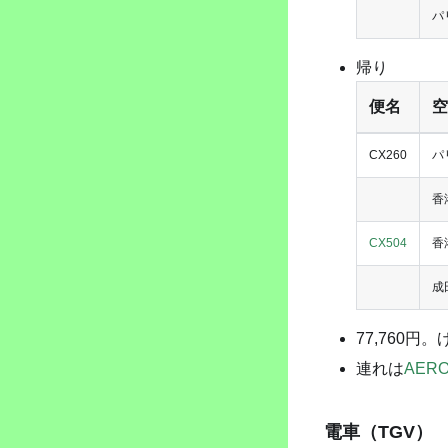
パ
帰り
便名
空
CX260
パ
香
CX504
香
成
77,760円
連れは
AERO
電車（TGV）