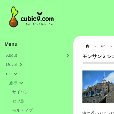
きゅーびっくきゅーこん
Menu
etc
About
モンサンミシ
Devel
etc
旅行
サイパン
セブ島
モルディブ
海に浮かぶよう