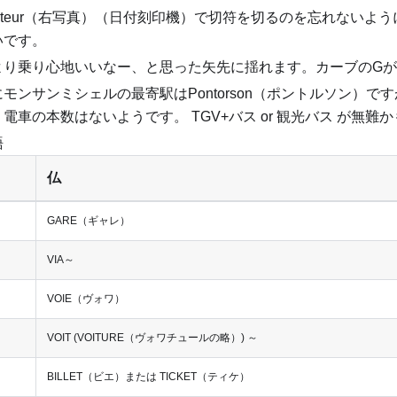
osteur（右写真）（日付刻印機）で切符を切るのを忘れないよ
いです。
より乗り心地いいなー、と思った矢先に揺れます。カーブのG
モンサンミシェルの最寄駅はPontorson（ポントルソン）で
電車の本数はないようです。 TGV+バス or 観光バス が無難
語
仏
GARE（ギャレ）
VIA～
VOIE（ヴォワ）
VOIT (VOITURE（ヴォワチュールの略）) ～
BILLET（ビエ）または TICKET（ティケ）